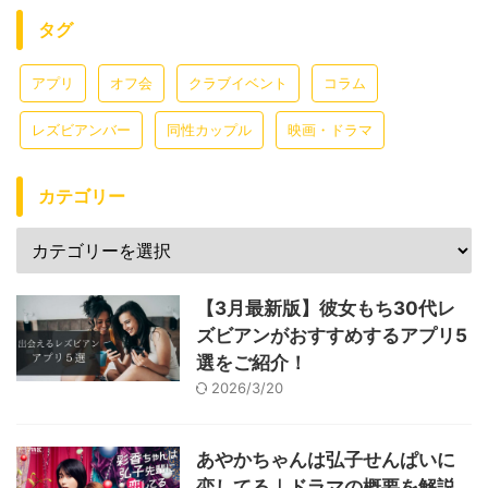
タグ
アプリ
オフ会
クラブイベント
コラム
レズビアンバー
同性カップル
映画・ドラマ
カテゴリー
【3月最新版】彼女もち30代レ
ズビアンがおすすめするアプリ5
選をご紹介！
2026/3/20
あやかちゃんは弘子せんぱいに
恋してる｜ドラマの概要を解説