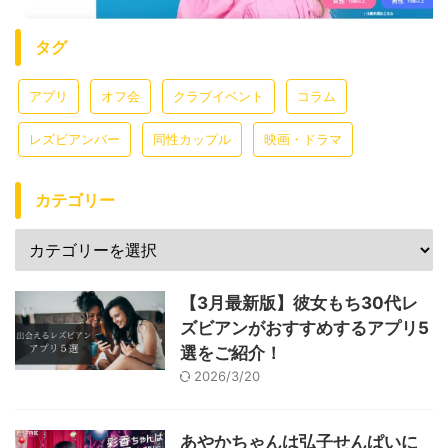
タグ
アプリ
オフ会
クラブイベント
コラム
レズビアンバー
同性カップル
映画・ドラマ
カテゴリー
【3月最新版】彼女もち30代レ
ズビアンがおすすめするアプリ5
選をご紹介！
2026/3/20
あやかちゃんは弘子せんぱいに